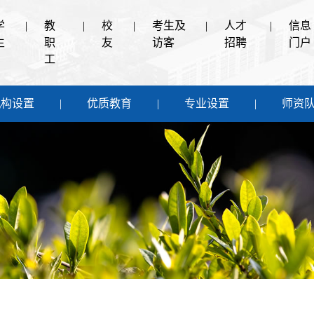
学
|
教
|
校
|
考生及
|
人才
|
信息
生
职
友
访客
招聘
门户
工
机构设置
优质教育
专业设置
师资