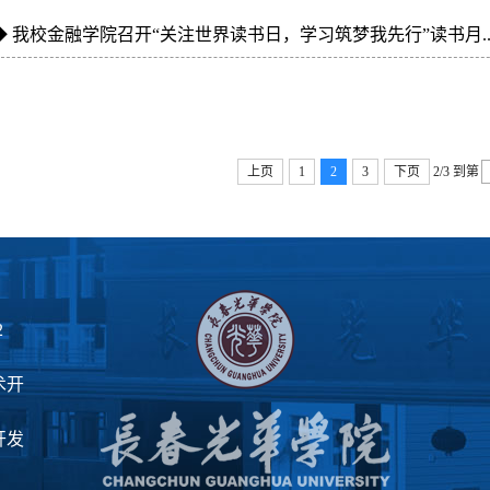
◆
我校金融学院召开“关注世界读书日，学习筑梦我先行”读书月..
上页
1
2
3
下页
2/3
到第
2
术开
开发