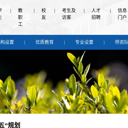
学
|
教
|
校
|
考生及
|
人才
|
信息
生
职
友
访客
招聘
门户
工
机构设置
优质教育
专业设置
师资
五”规划