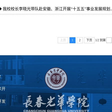
◆
我校校长李晓光带队赴安徽、浙江开展“十五五”事业发展规划..
上页
1
2
下页
1/2
到第
2
术开
开发