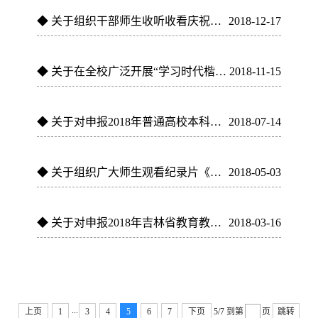
◆
关于组织干部师生收听收看庆祝改革开放40周年大会的通知
2018-12-17
◆
关于在全校广泛开展“学习时代楷模 践行社会主义核心价值观”...
2018-11-15
◆
关于对申报2018年普通高校本科专业进行网上公示的通知
2018-07-14
◆
关于组织广大师生观看纪录片《厉害了，我的国》的通知
2018-05-03
◆
关于对申报2018年吉林省教育教学成果奖名单进行网上公示的通...
2018-03-16
...
上页
1
3
4
5
6
7
下页
5/7
到第
页
跳转