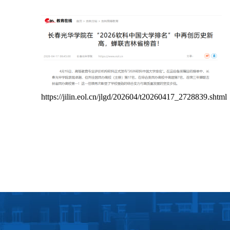
https://jilin.eol.cn/jlgd/202604/t20260417_2728839.shtml