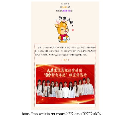
https://mp.weixin.qq.com/s/c3KjozygBKF2stkR-