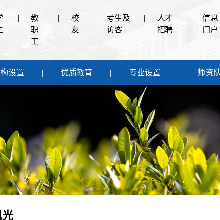
学
|
教
|
校
|
考生及
|
人才
|
信息
生
职
友
访客
招聘
门户
工
机构设置
优质教育
专业设置
师资
风光