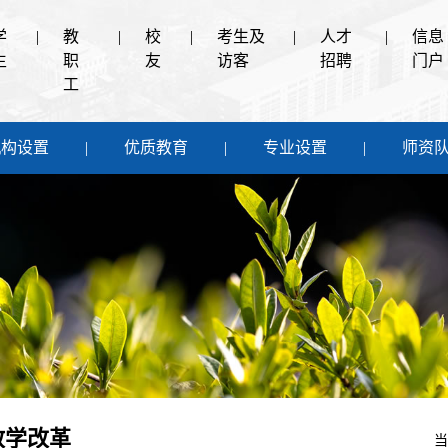
学
|
教
|
校
|
考生及
|
人才
|
信息
生
职
友
访客
招聘
门户
工
机构设置
优质教育
专业设置
师资
教学改革
当