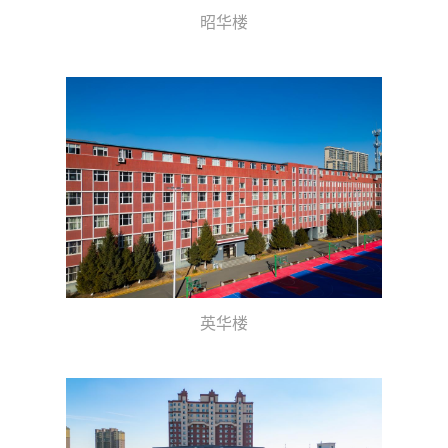
昭华楼
英华楼